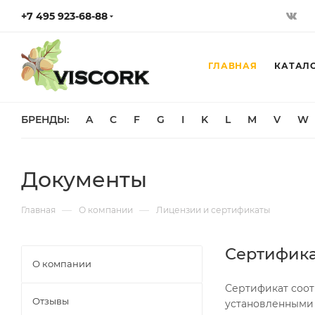
+7 495 923-68-88
ГЛАВНАЯ
КАТАЛ
БРЕНДЫ:
A
C
F
G
I
K
L
M
V
W
Документы
—
—
Главная
О компании
Лицензии и сертификаты
Сертифик
О компании
Сертификат соот
Отзывы
установленными 