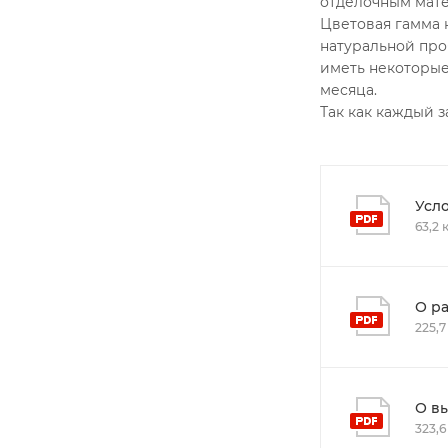
отделочным мате
Цветовая гамма 
натуральной пробк
иметь некоторые
месяца.
Так как каждый 
Усл
63,2 
О р
225,7
О в
323,6