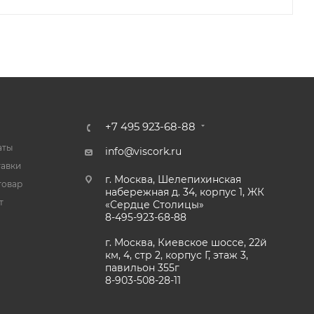
+7 495 923-68-88
аты
info@viscork.ru
тавки
г. Москва, Шелепихинская
товар
набережная д. 34, корпус 1, ЖК
т
«Сердце Столицы»
8-495-923-68-88
г. Москва, Киевское шоссе, 22й
км, 4, стр 2, корпус Г, этаж 3,
павильон 355г
8-903-508-28-11