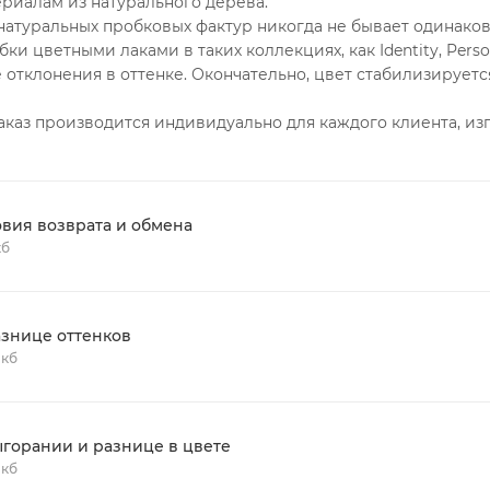
риалам из натурального дерева.
натуральных пробковых фактур никогда не бывает одинаков
и цветными лаками в таких коллекциях, как Identity, Personal
 отклонения в оттенке. Окончательно, цвет стабилизируетс
заказ производится индивидуально для каждого клиента, и
овия возврата и обмена
кб
азнице оттенков
 кб
ыгорании и разнице в цвете
 кб