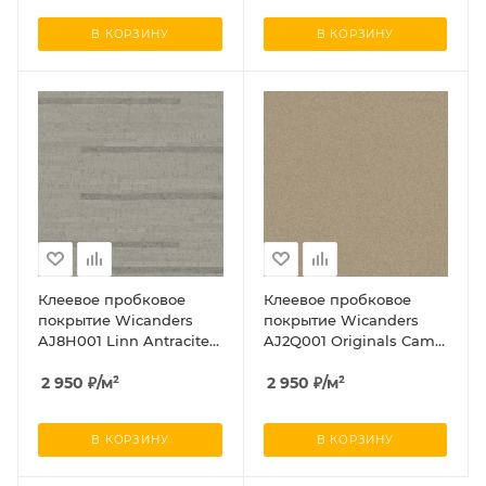
В КОРЗИНУ
В КОРЗИНУ
Клеевое пробковое
Клеевое пробковое
покрытие Wicanders
покрытие Wicanders
AJ8H001 Linn Antracite
AJ2Q001 Originals Camel
(Линн Антраците)
(Оригиналс Cамел)
2 950
₽
/м²
2 950
₽
/м²
В КОРЗИНУ
В КОРЗИНУ