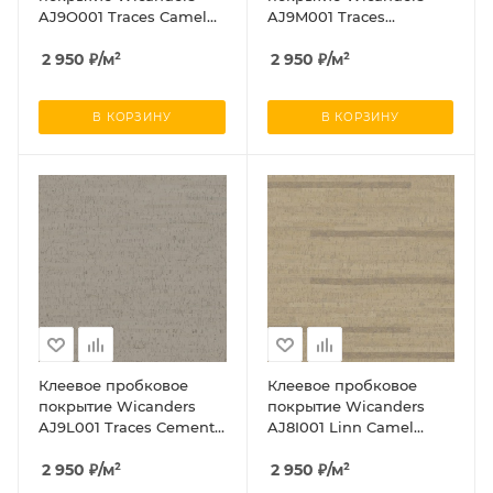
AJ9O001 Traces Camel
AJ9M001 Traces
(Траcес Камел)
Antracite (Траcес
2 950
₽
/м²
Антраците)
2 950
₽
/м²
В КОРЗИНУ
В КОРЗИНУ
Клеевое пробковое
Клеевое пробковое
покрытие Wicanders
покрытие Wicanders
AJ9L001 Traces Cement
AJ8I001 Linn Camel
(Траcес Цемент)
(Линн Камел)
2 950
₽
/м²
2 950
₽
/м²