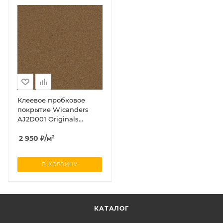
Клеевое пробковое
покрытие Wicanders
AJ2D001 Originals
Chestnut (Оригиналс
Честнут)
2 950
₽
/м²
В КОРЗИНУ
КАТАЛОГ