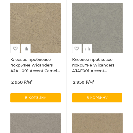
Клеевое пробковое
Клеевое пробковое
покрытие Wicanders
покрытие Wicanders
AJAH001 Accent Camel
AJAF001 Accent
(Акцент Камел)
Antracite (Акцент
2 950
₽
/м²
Антраците)
2 950
₽
/м²
В КОРЗИНУ
В КОРЗИНУ