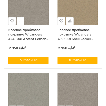
Клеевое пробковое
Клеевое пробковое
покрытие Wicanders
покрытие Wicanders
AJAE001 Accent Cement
AJ9X001 Shell Camel
(Акцент Цемент)
(Шелл Камел)
2 950
₽
/м²
2 950
₽
/м²
В КОРЗИНУ
В КОРЗИНУ