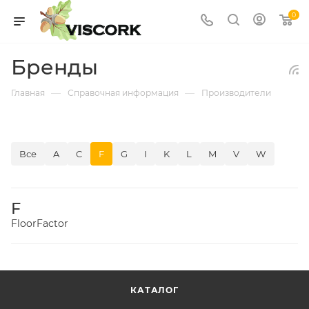
0
Бренды
—
—
Главная
Справочная информация
Производители
Все
A
C
F
G
I
K
L
M
V
W
F
FloorFactor
КАТАЛОГ