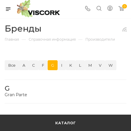
0
Бренды
—
—
Главная
Справочная информация
Производители
Все
A
C
F
G
I
K
L
M
V
W
G
Gran Parte
КАТАЛОГ