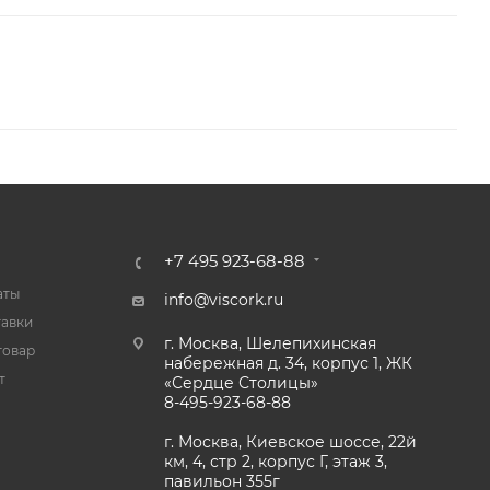
+7 495 923-68-88
аты
info@viscork.ru
тавки
г. Москва, Шелепихинская
товар
набережная д. 34, корпус 1, ЖК
т
«Сердце Столицы»
8-495-923-68-88
г. Москва, Киевское шоссе, 22й
км, 4, стр 2, корпус Г, этаж 3,
павильон 355г