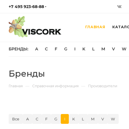
+7 495 923-68-88
ГЛАВНАЯ
КАТАЛ
БРЕНДЫ:
A
C
F
G
I
K
L
M
V
W
Бренды
—
—
Главная
Справочная информация
Производители
Все
A
C
F
G
I
K
L
M
V
W